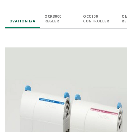
OCR3000
OCC100
OMC
OVATION E/A
REGLER
CONTROLLER
REGL