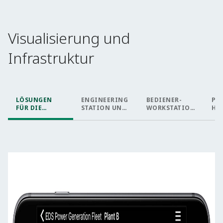
Visualisierung und
Infrastruktur​
LÖSUNGEN
ENGINEERING
BEDIENER-
PR
FÜR DIE
STATION UND
WORKSTATION
HI
VERWALTUNG
WERKZEUGE​
S
VON
UNTERNEHME
NSDATEN