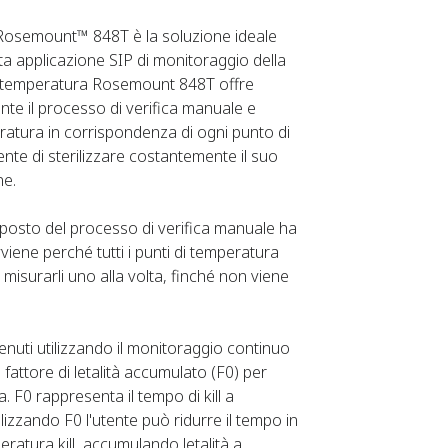
i Rosemount™ 848T è la soluzione ideale
a applicazione SIP di monitoraggio della
 di temperatura Rosemount 848T offre
ante il processo di verifica manuale e
ratura in corrispondenza di ogni punto di
iente di sterilizzare costantemente il suo
ne.
 posto del processo di verifica manuale ha
vviene perché tutti i punti di temperatura
isurarli uno alla volta, finché non viene
enuti utilizzando il monitoraggio continuo
fattore di letalità accumulato (F0) per
 F0 rappresenta il tempo di kill a
tilizzando F0 l'utente può ridurre il tempo in
ratura kill, accumulando letalità a