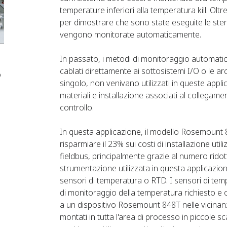
temperature inferiori alla temperatura kill. Oltre 
per dimostrare che sono state eseguite le steri
vengono monitorate automaticamente.
In passato, i metodi di monitoraggio automati
cablati direttamente ai sottosistemi I/O o le ar
o
singolo, non venivano utilizzati in queste applic
materiali e installazione associati al collegament
controllo.
In questa applicazione, il modello Rosemount 8
risparmiare il 23% sui costi di installazione 
fieldbus, principalmente grazie al numero rido
strumentazione utilizzata in questa applicazio
sensori di temperatura o RTD. I sensori di tem
di monitoraggio della temperatura richiesto e o
a un dispositivo Rosemount 848T nelle vicinan
montati in tutta l'area di processo in piccole sc