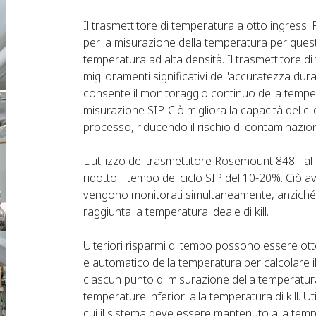
Il trasmettitore di temperatura a otto ingress
per la misurazione della temperatura per quest
temperatura ad alta densità. Il trasmettitore
miglioramenti significativi dell'accuratezza dur
consente il monitoraggio continuo della tempe
misurazione SIP. Ciò migliora la capacità del cl
processo, riducendo il rischio di contaminazio
L'utilizzo del trasmettitore Rosemount 848T al
ridotto il tempo del ciclo SIP del 10-20%. Ciò a
vengono monitorati simultaneamente, anziché m
raggiunta la temperatura ideale di kill.
Ulteriori risparmi di tempo possono essere ott
e automatico della temperatura per calcolare il 
ciascun punto di misurazione della temperatura.
temperature inferiori alla temperatura di kill. U
cui il sistema deve essere mantenuto alla tempe