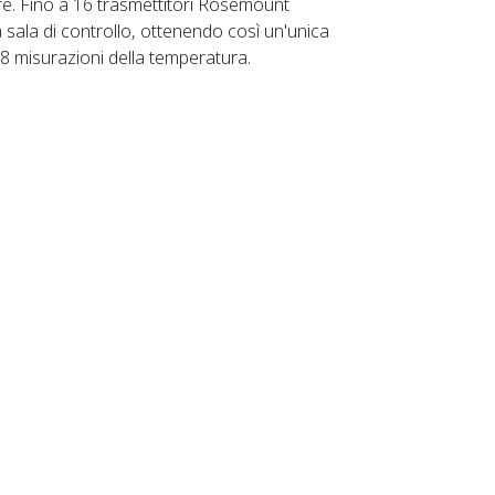
re. Fino a 16 trasmettitori Rosemount
la sala di controllo, ottenendo così un'unica
28 misurazioni della temperatura.