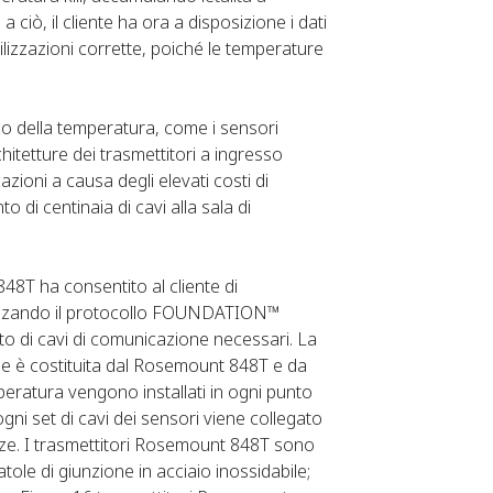
a ciò, il cliente ha ora a disposizione i dati
lizzazioni corrette, poiché le temperature
co della temperatura, come i sensori
chitetture dei trasmettitori a ingresso
azioni a causa degli elevati costi di
o di centinaia di cavi alla sala di
48T ha consentito al cliente di
utilizzando il protocollo FOUNDATION™
tto di cavi di comunicazione necessari. La
ne è costituita dal Rosemount 848T e da
peratura vengono installati in ogni punto
gni set di cavi dei sensori viene collegato
ze. I trasmettitori Rosemount 848T sono
atole di giunzione in acciaio inossidabile;