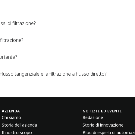
ssi di filtrazione?
filtrazione?
ortante?
a flusso tangenziale e la filtrazione a flusso diretto?
AZIENDA
NOTIZIE ED EVENTI
Chi siamo
Redazione
Storia dell'azienda
Storie di innovazione
Il nostro scopo
Blog di esperti di automaz