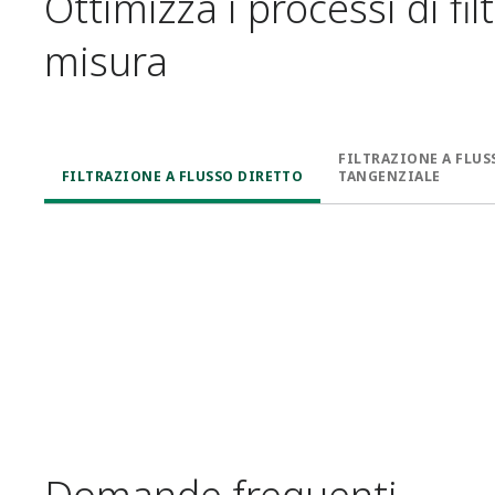
Ottimizza i processi di fi
misura
FILTRAZIONE A FLUS
FILTRAZIONE A FLUSSO DIRETTO​
TANGENZIALE
Misura della portata di
Misurazione della
Misurazione della
Misurazione della
pressione differenziale
temperatura
portata
vapore