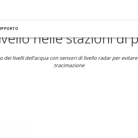
ra per applicazioni su acqua e acque reflue
Misura di livello ne
SUPPORTO
livello nelle stazioni d
 dei livelli dell'acqua con sensori di livello radar per evita
tracimazione