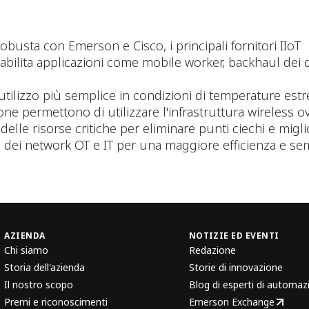
 robusta con Emerson e Cisco, i principali fornitori IIoT
abilita applicazioni come mobile worker, backhaul dei d
tilizzo più semplice in condizioni di temperature est
zione permettono di utilizzare l'infrastruttura wireless
ri delle risorse critiche per eliminare punti ciechi e mig
e dei network OT e IT per una maggiore efficienza e sem
AZIENDA
NOTIZIE ED EVENTI
Chi siamo
Redazione
Storia dell'azienda
Storie di innovazione
Il nostro scopo
Blog di esperti di automaz
Premi e riconoscimenti
Emerson Exchange