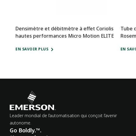
Densimètre et débitmètre à effet Coriolis
Tube 
hautes performances Micro Motion ELITE
Rosemo
EN SAVOIR PLUS
EN SAV
Leader mondial de l’automatisation qui conçoit l’avenir
autonome.
Go Boldly.™.