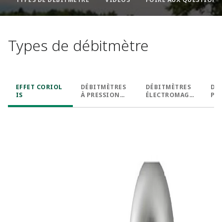
Types de débitmètre​
EFFET CORIOL
DÉBITMÈTRES
DÉBITMÈTRES
DÉ
IS​
À PRESSION
ÉLECTROMAGN
PO
DIFFÉRENTIEL
ÉTIQUES​
ES​
LE​