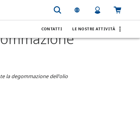
e per la degommazione dell'olio commestibile
CONTATTI
LE NOSTRE ATTIVITÀ
egommazione
nte la degommazione dell'olio