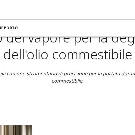
razione per il settore Food & Beverage​
Rilevamento del vapor
SUPPORTO
o del vapore per la d
dell'olio commestibile
ergia con uno strumentario di precisione per la portata dura
commestibile.