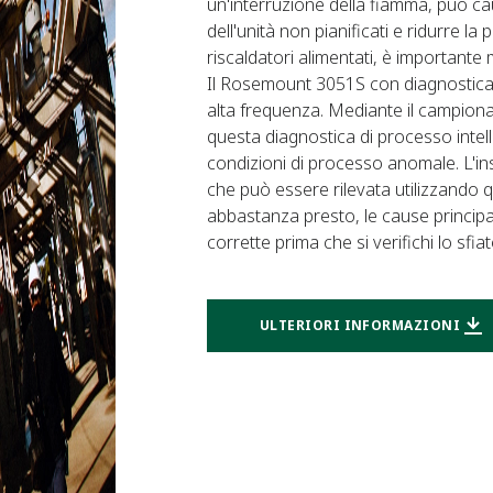
un'interruzione della fiamma, può cau
dell'unità non pianificati e ridurre l
riscaldatori alimentati, è important
Il Rosemount 3051S con diagnostica 
alta frequenza. Mediante il campion
questa diagnostica di processo intelli
condizioni di processo anomale. L'ins
che può essere rilevata utilizzando q
abbastanza presto, le cause principal
corrette prima che si verifichi lo sfiat
ULTERIORI INFORMAZIONI