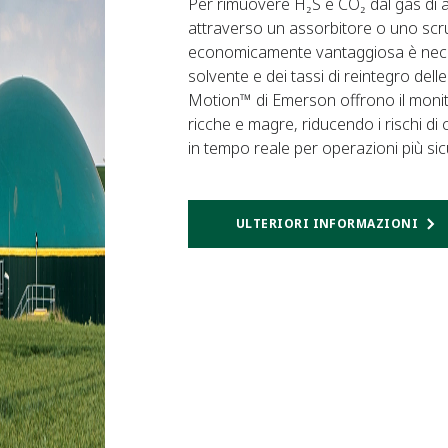
Per rimuovere H₂S e CO₂ dal gas di a
attraverso un assorbitore o uno scru
economicamente vantaggiosa è necess
solvente e dei tassi di reintegro del
Motion™ di Emerson offrono il monit
ricche e magre, riducendo i rischi 
in tempo reale per operazioni più sicu
ULTERIORI INFORMAZIONI