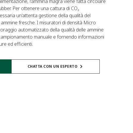
limentazione, l'ammina magra viene fatta circolare
bber. Per ottenere una cattura di CO₂
aria un'attenta gestione della qualità del
le ammine fresche. I misuratori di densità Micro
oraggio automatizzato della qualità delle ammine
di campionamento manuale e fornendo informazioni
re ed efficienti.
CHATTA CON UN ESPERTO