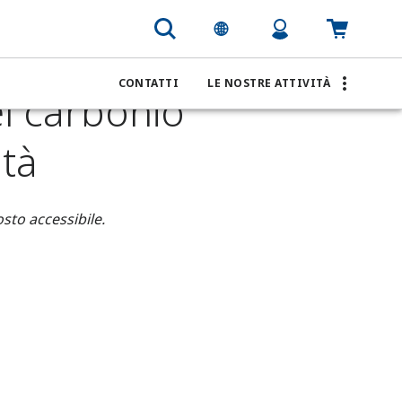
nio con le misure della densità
CONTATTI
LE NOSTRE ATTIVITÀ
el carbonio
ità
sto accessibile.