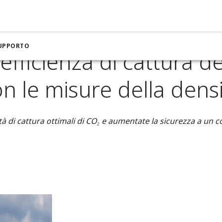
ra per petrolio e gas
Maggiore efficienza di cattura del carbo
SUPPORTO
fficienza di cattura d
n le misure della dens
tà di cattura ottimali di CO₂ e aumentate la sicurezza a un co