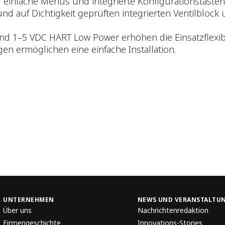
r einfache Menüs und integrierte Konfigurationstasten
d auf Dichtigkeit geprüften integrierten Ventilblock
d 1–5 VDC HART Low Power erhöhen die Einsatzflexibil
 ermöglichen eine einfache Installation.
UNTERNEHMEN
NEWS UND VERANSTALTU
Über uns
Nachrichtenredaktion
Firmengeschichte
Innovations-Stories