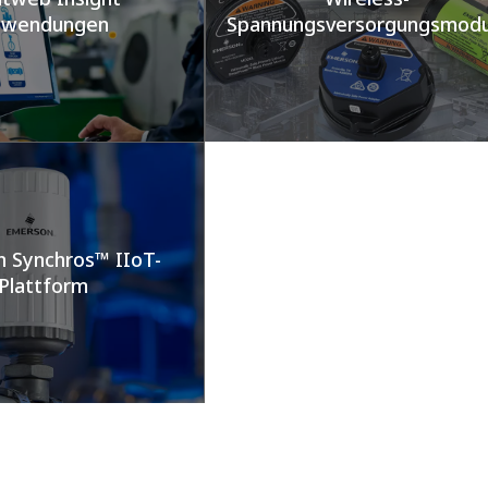
wendungen​
Spannungsversorgungsmodul
 Synchros™ IIoT-
Plattform​