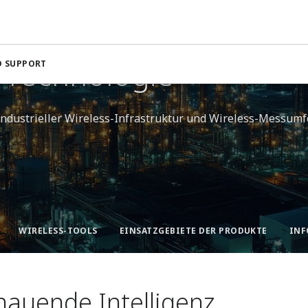
-Technologie​
D SUPPORT
 industrieller Wireless-Infrastruktur und Wireless-Messumfo
WIRELESS-TOOLS
EINSATZGEBIETE DER PRODUKTE​
INF
hauende Intelligenz