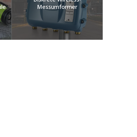
e​
Messumformer​