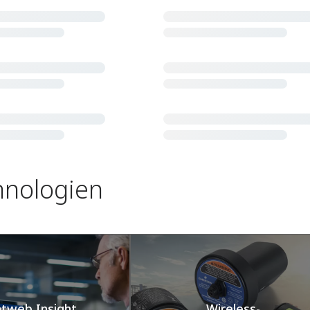
hnologien​
ntweb Insight
Wireless-