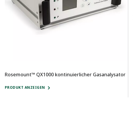
Rosemount™ QX1000 kontinuierlicher Gasanalysator
R
PRODUKT ANZEIGEN
P