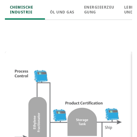
CHEMISCHE
ENERGIEERZEU
LEBEN
INDUSTRIE
ÖL UND GAS
GUNG
UND
GETR