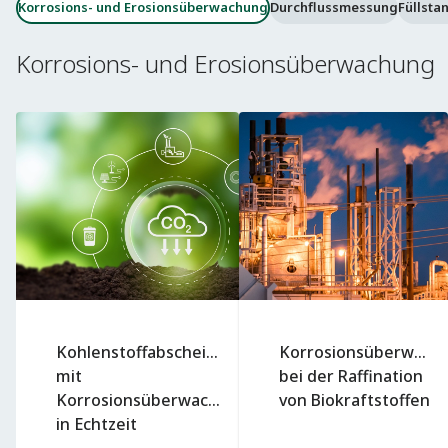
Korrosions- und Erosionsüberwachung
Durchflussmessung
Füllst
Korrosions- und Erosionsüberwachung
Kohlenstoffabscheidung
Korrosionsüberwach
mit
bei der Raffination
Korrosionsüberwachung
von Biokraftstoffen
in Echtzeit