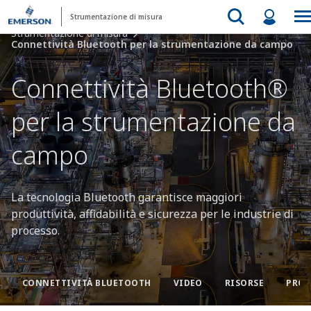
Strumentazione di misura
Strumentazione di misura
Connettività Bluetooth per la strumentazione da campo
Connettività Bluetooth®
per la strumentazione da
campo
La tecnologia Bluetooth garantisce maggiori
produttività, affidabilità e sicurezza per le industrie di
processo.
CONNETTIVITÀ BLUETOOTH
VIDEO
RISORSE
PROD