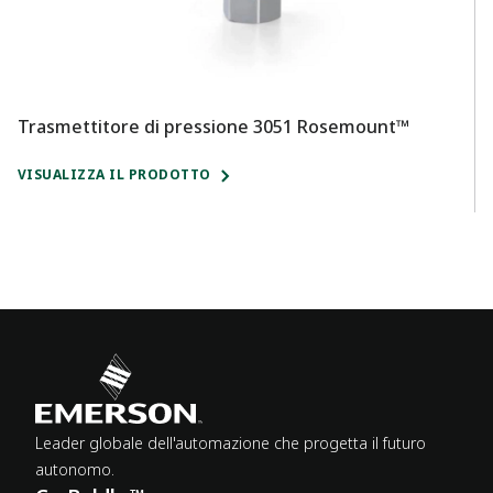
Trasmettitore di pressione 3051 Rosemount™
Tr
n
VISUALIZZA IL PRODOTTO
VI
Leader globale dell'automazione che progetta il futuro
autonomo.