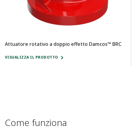
At
Attuatore rotativo a doppio effetto Damcos™ BRC
D
VISUALIZZA IL PRODOTTO
VI
Come funziona