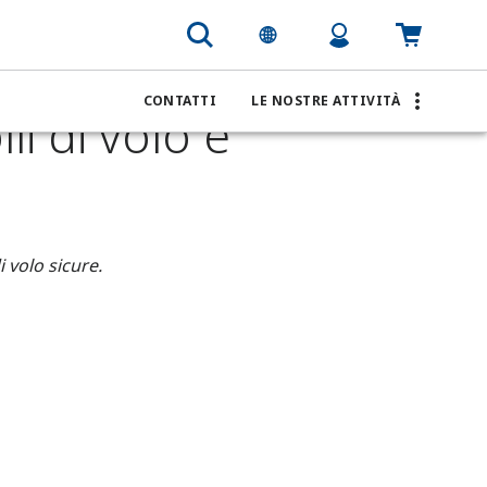
ne nei controlli di volo e freni aerospaziali
CONTATTI
LE NOSTRE ATTIVITÀ
li di volo e
 volo sicure.