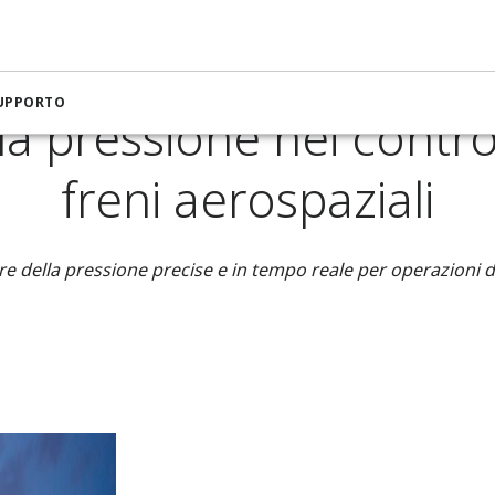
a per il settore aerospaziale e della difesa
Misura della pressio
SUPPORTO
a pressione nei control
freni aerospaziali
re della pressione precise e in tempo reale per operazioni di