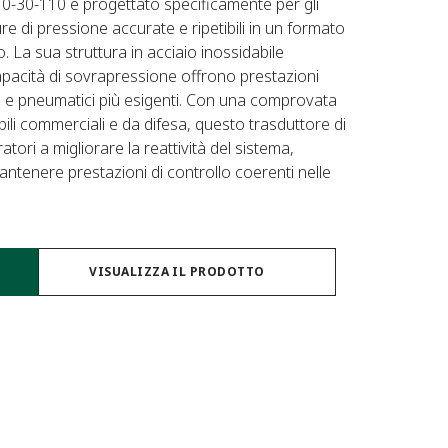
10-30-110 è progettato specificamente per gli
e di pressione accurate e ripetibili in un formato
La sua struttura in acciaio inossidabile
apacità di sovrapressione offrono prestazioni
lici e pneumatici più esigenti. Con una comprovata
bili commerciali e da difesa, questo trasduttore di
tori a migliorare la reattività del sistema,
antenere prestazioni di controllo coerenti nelle
VISUALIZZA IL PRODOTTO