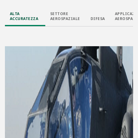
ALTA
SETTORE
APPLICAZI
ACCURATEZZA​
AEROSPAZIALE​
DIFESA​
AEROSPAZI
E PER LA
DIFESA​