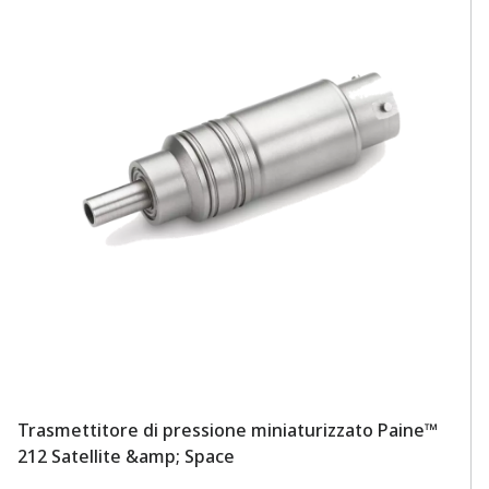
Trasmettitore di pressione miniaturizzato Paine™
T
212 Satellite &amp; Space
Sa