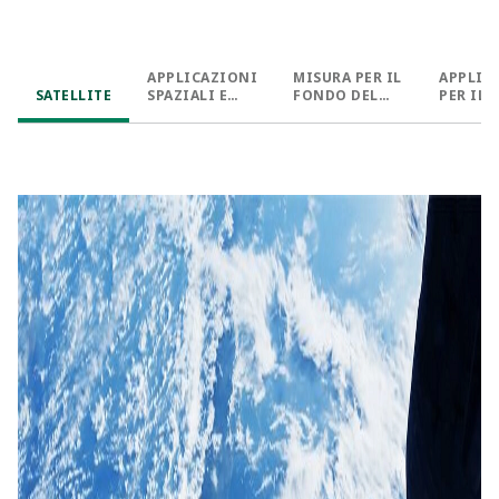
APPLICAZIONI
MISURA PER IL
APPLIC
SATELLITE​
SPAZIALI E
FONDO DEL
PER IL
SATELLITARI​
POZZO​
DEL POZ