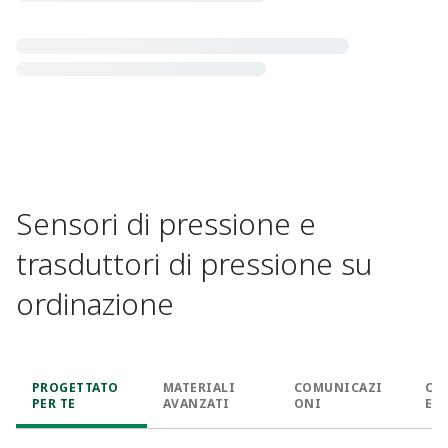
Sensori di pressione e
trasduttori di pressione su
ordinazione​
PROGETTATO
MATERIALI
COMUNICAZI
CO
PER TE​
AVANZATI​
ONI​
E R