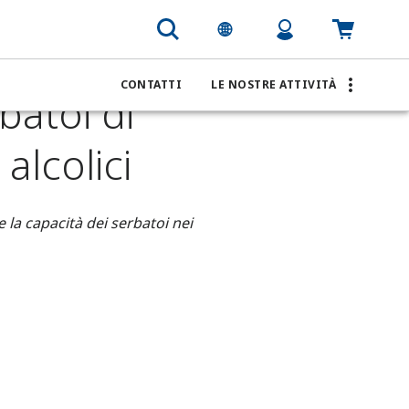
per serbatoi di stoccaggio di sottoprodotti di alcolici
CONTATTI
LE NOSTRE ATTIVITÀ
batoi di
alcolici
 la capacità dei serbatoi nei