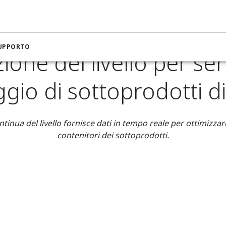
razione per il settore Food & Beverage​
Misurazione del livello 
SUPPORTO
ione del livello per ser
gio di sottoprodotti di 
tinua del livello fornisce dati in tempo reale per ottimizzare
contenitori dei sottoprodotti.