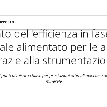
a per l'estrazione mineraria e i metalli
eriale alimentato per le applicazioni minerarie grazie alla str
SUPPORTO
o dell'efficienza in fas
ale alimentato per le a
razie alla strumentazio
punti di misura chiave per prestazioni ottimali nella fase di
minerale