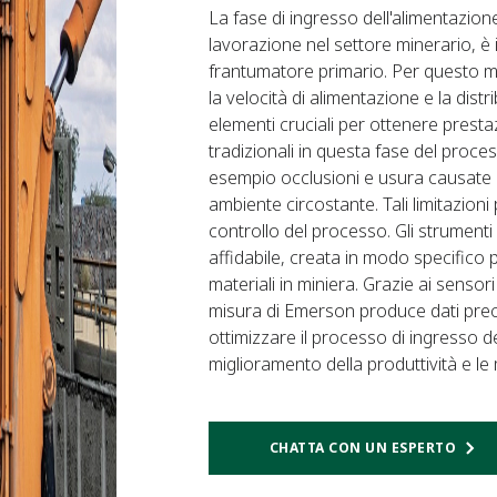
La fase di ingresso dell'alimentazion
lavorazione nel settore minerario, è i
frantumatore primario. Per questo mot
la velocità di alimentazione e la dist
elementi cruciali per ottenere presta
tradizionali in questa fase del proce
esempio occlusioni e usura causate da
ambiente circostante. Tali limitazioni
controllo del processo. Gli strument
affidabile, creata in modo specifico p
materiali in miniera. Grazie ai sensori 
misura di Emerson produce dati preci
ottimizzare il processo di ingresso 
miglioramento della produttività e l
CHATTA CON UN ESPERTO