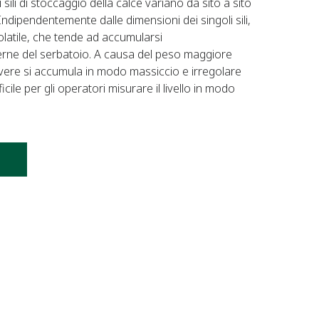
sili di stoccaggio della calce variano da sito a sito
 Indipendentemente dalle dimensioni dei singoli sili,
olatile, che tende ad accumularsi
erne del serbatoio. A causa del peso maggiore
polvere si accumula in modo massiccio e irregolare
icile per gli operatori misurare il livello in modo