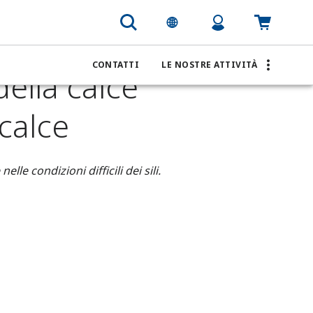
inventario della calce spenta nella produzione di calce
CONTATTI
LE NOSTRE ATTIVITÀ
della calce
calce
lle condizioni difficili dei sili.