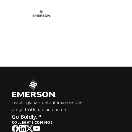
Leader globale dell'automazione che
progetta il futuro autonomo.
Go Boldly.™
COLLEGATI CON NOI