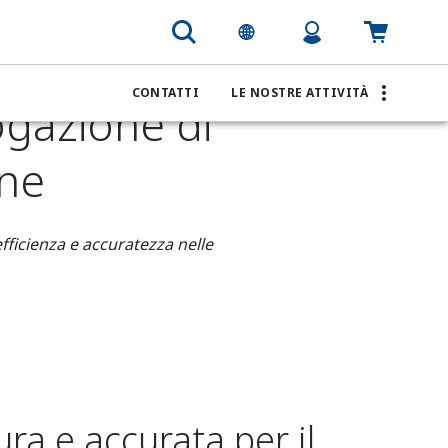
ne di idrogeno ad alta pressione
CONTATTI
LE NOSTRE ATTIVITÀ
ogazione di
one
fficienza e accuratezza nelle
ra e accurata per il