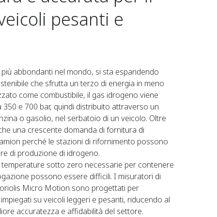
veicoli pesanti e
li più abbondanti nel mondo, si sta espandendo
stenibile che sfrutta un terzo di energia in meno
lizzato come combustibile, il gas idrogeno viene
50 e 700 bar, quindi distribuito attraverso un
ina o gasolio, nel serbatoio di un veicolo. Oltre
nche una crescente domanda di fornitura di
camion perché le stazioni di rifornimento possono
ure di produzione di idrogeno.
le temperature sotto zero necessarie per contenere
ogazione possono essere difficili. I misuratori di
Coriolis Micro Motion sono progettati per
mpiegati su veicoli leggeri e pesanti, riducendo al
iore accuratezza e affidabilità del settore.