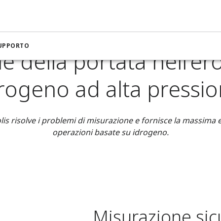
ra per petrolio e gas
Misurazione della portata nell'erogazio
SUPPORTO
e della portata nell'er
rogeno ad alta pressi
olis risolve i problemi di misurazione e fornisce la massima e
operazioni basate su idrogeno.
Misurazione sicu