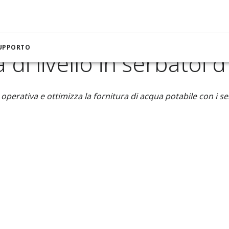
ra per applicazioni su acqua e acque reflue
Misura di livello in 
SUPPORTO
 di livello in serbatoi 
a operativa e ottimizza la fornitura di acqua potabile con i sen