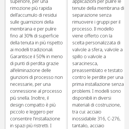
superiore, per una
applicazioni per pulire le
rimozione più rapida
tenute della membrana di
dell'accumulo di residui
separazione senza
sulle guarnizioni della
rimuovere i gruppi per il
membrana e per pulire
processo. Il modello
fino al 30% di superficie
viene offerto con la
della tenuta in più rispetto
scelta personalizzata di
ai modelli tradizionali.
valvole a sfera, valvole a
Garantisce il 50% in meno
spillo o valvole a
di punti di perdita grazie
saracinesca,
all'eliminazione delle
preassemblato e testato
giunzioni di processo non
contro le perdite per una
necessarie, per una
prima installazione senza
connessione al processo
problemi. I modelli sono
più snella. Inoltre, il
disponibili in diversi
design compatto è più
materiali di costruzione,
piccolo e leggero per
tra cui: acciaio
consentire l'installazione
inossidabile 316, C-276,
in spazi più ristretti. I
tantalio, acciaio