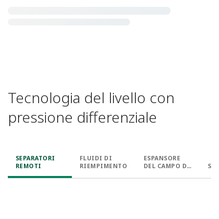
Tecnologia del livello con
pressione differenziale​
SEPARATORI
FLUIDI DI
ESPANSORE
REMOTI​
RIEMPIMENTO​
DEL CAMPO DI
SIS
LAVORO
TERMICO​