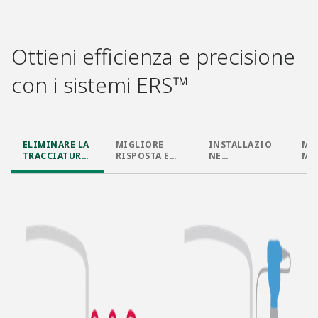
Ottieni efficienza e precisione
con i sistemi ERS™​
ELIMINARE LA
MIGLIORE
INSTALLAZIO
MI
TRACCIATURA
RISPOSTA E
NE
MU
ELETTRICA​
PRESTAZIONI​
SEMPLIFICATA​
LI​