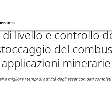
a per l'estrazione mineraria e i metalli
toccaggio del combustibile in applicazioni minerarie
SUPPORTO
di livello e controllo de
stoccaggio del combust
applicazioni minerarie
 e migliora i tempi di attività degli asset con dati completi