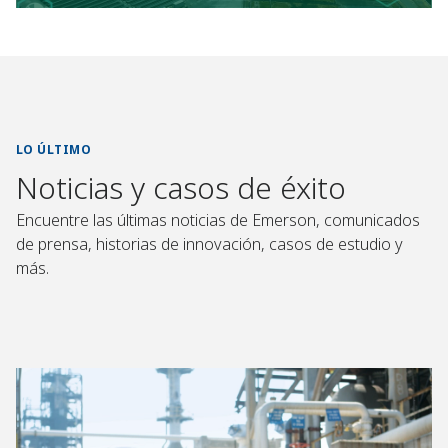
LO ÚLTIMO
Noticias y casos de éxito
Encuentre las últimas noticias de Emerson, comunicados
de prensa, historias de innovación, casos de estudio y
más.
M
P
L
M
E
R
A
A
J
O
S
Y
O
D
I
O