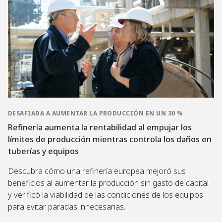
R
U
M
R
E
C
U
E
L
C
L
S
A
I
A
C
E
Ó
C
A
X
N
I
P
A
A
Ó
A
C
U
N
C
T
M
M
I
I
E
E
D
T
N
J
A
U
T
O
D
D
A
R
E
D
D
A
S
DESAFIADA A AUMENTAR LA PRODUCCIÓN EN UN 30 %
E
A
L
D
Refinería aumenta la rentabilidad al empujar los
L
2
A
E
A
B
S
C
límites de producción mientras controla los daños en
S
P
O
O
tuberías y equipos
M
D
P
N
E
C
T
L
D
I
R
Descubra cómo una refinería europea mejoró sus
I
O
O
t
beneficios al aumentar la producción sin gasto de capital
C
N
L
d
I
E
P
y verificó la viabilidad de las condiciones de los equipos
O
S
A
vó
para evitar paradas innecesarias.
N
D
R
a
E
E
A
S
C
E