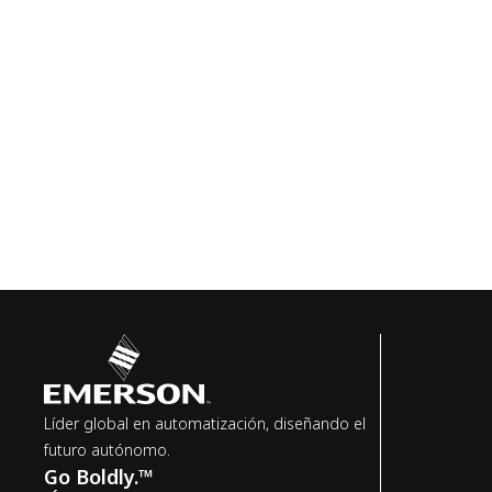
Líder global en automatización, diseñando el
futuro autónomo.
Go Boldly.™