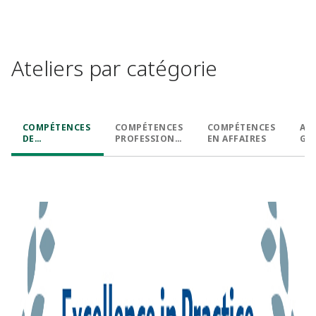
Ateliers par catégorie
COMPÉTENCES
COMPÉTENCES
COMPÉTENCES
AP
DE
PROFESSIONN
EN AFFAIRES
GE
LEADERSHIP
ELLES
PE