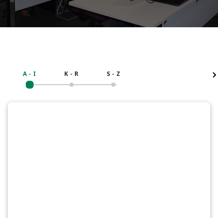
A - I
K - R
S - Z