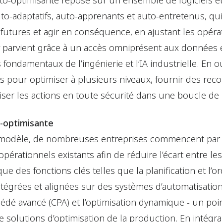
uto-optimisante repose sur un ensemble de logiciels e
o-adaptatifs, auto-apprenants et auto-entretenus, qu
s futures et agir en conséquence, en ajustant les opéra
e y parvient grâce à un accès omniprésent aux données 
fondamentaux de l’ingénierie et l’IA industrielle. En ou
es pour optimiser à plusieurs niveaux, fournir des r
iser les actions en toute sécurité dans une boucle de 
o-optimisante
 modèle, de nombreuses entreprises commencent par 
opérationnels existants afin de réduire l’écart entre 
e que des fonctions clés telles que la planification et
ntégrées et alignées sur des systèmes d’automatisatio
édé avancé (CPA) et l’optimisation dynamique - un poin
 solutions d’optimisation de la production. En intégr