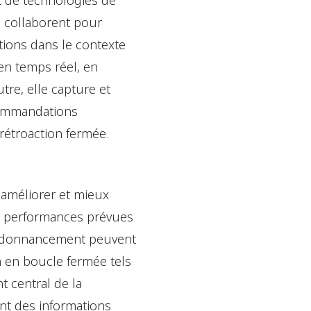
t de technologies de
i collaborent pour
tions dans le contexte
en temps réel, en
tre, elle capture et
ecommandations
rétroaction fermée.
améliorer et mieux
les performances prévues
 l’ordonnancement peuvent
n en boucle fermée tels
t central de la
ant des informations