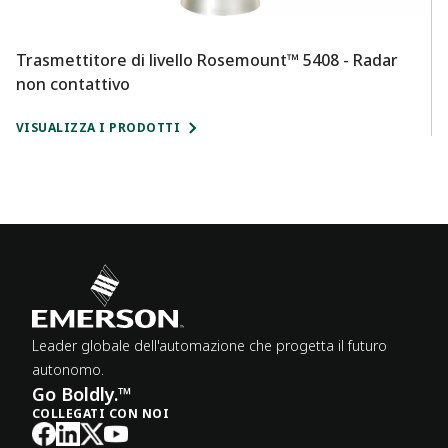
Trasmettitore di livello Rosemount™ 5408 - Radar
Tr
non contattivo
o
VISUALIZZA I PRODOTTI
VI
Leader globale dell'automazione che progetta il futuro
autonomo.
Go Boldly.™
COLLEGATI CON NOI