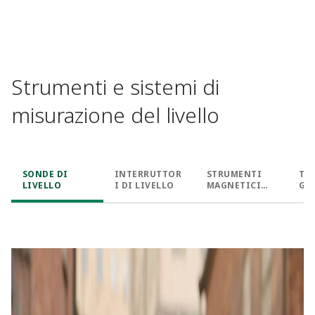
Strumenti e sistemi di
misurazione del livello​
SONDE DI
INTERRUTTOR
STRUMENTI
TA
LIVELLO
I DI LIVELLO​
MAGNETICI
GA
PER IL
MO
LIVELLO​
IO 
SER