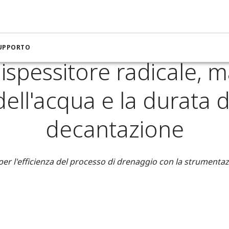
a per l'estrazione mineraria e i metalli
ell'acqua e la durata dei bacini di decantazione
SUPPORTO
'ispessitore radicale, m
ell'acqua e la durata de
decantazione
i per l'efficienza del processo di drenaggio con la strumenta