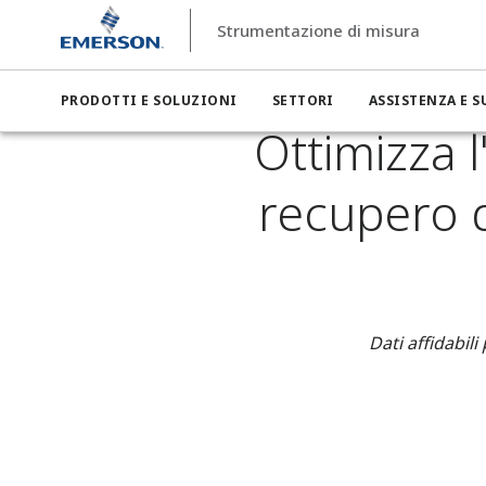
Strumentazione di misura
Strumentazione di misura
Settori
Strumentazione di misur
Ottimizza l'ispessitore radicale, massimizza il recupero d
PRODOTTI E SOLUZIONI
SETTORI
ASSISTENZA E 
Ottimizza l
recupero d
Dati affidabil