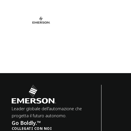
Leader globale dell'automazione che
progetta il futuro autonomo.
Go Boldly.™
COLLEGATI CON NOI