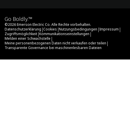
Go Boldly.™
©
2026
Emerson Electric Co. Alle Rechte vorbehalten.
|
|
|
|
Datenschutzerklärung
Cookies
Nutzungsbedingungen
Impressum
|
|
Zugriffsmöglichkeit
Kommunikationseinstellungen
|
Melden einer Schwachstelle
|
Meine personenbezogenen Daten nicht verkaufen oder teilen
Transparente Governance bei maschinenlesbaren Dateien