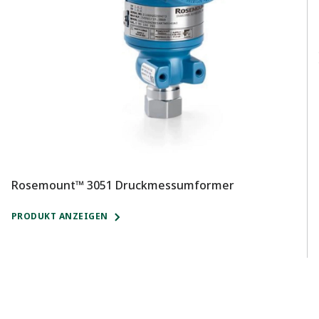
Rosemount™ 3051 Druckmessumformer
R
b
PRODUKT ANZEIGEN
P