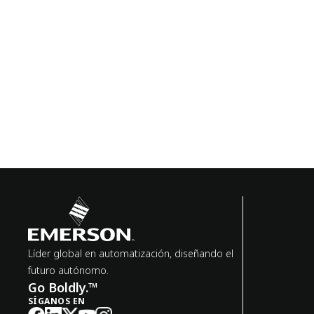
Líder global en automatización, diseñando el
futuro autónomo.
Go Boldly.™
SÍGANOS EN