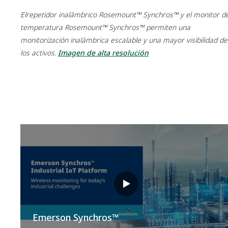
El
repetidor inalámbrico Rosemount™ Synchros™ y el monitor d
temperatura Rosemount™ Synchros™ permiten una
monitorización inalámbrica escalable y una mayor visibilidad de
los activos.
Imagen de alta resolución
Emerson Synchros™