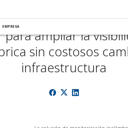
n lanza una nueva pla
EMPRESA
T para ampliar la visibil
brica sin costosos cam
infraestructura