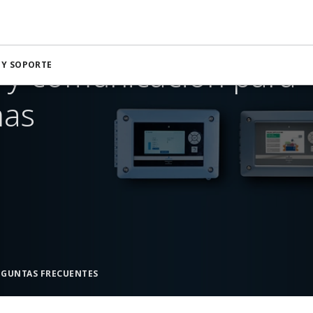
ivos de control y comunicación de la medición de nivel
 y comunicación para
 Y SOPORTE
as​
EGUNTAS FRECUENTES