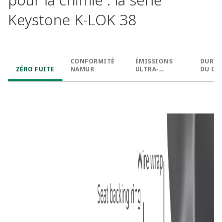
Keystone K-LOK 38
CONFORMITÉ
ÉMISSIONS
DURÉE
ZÉRO FUITE
NAMUR
ULTRA-
DU CY
FAIBLES
PROL