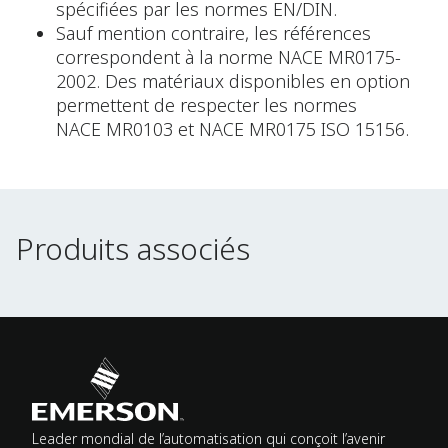
spécifiées par les normes EN/DIN.
Sauf mention contraire, les références
correspondent à la norme NACE MR0175-
2002. Des matériaux disponibles en option
permettent de respecter les normes
NACE MR0103 et NACE MR0175 ISO 15156.
Produits associés
Produits associés
Leader mondial de l’automatisation qui conçoit l’avenir