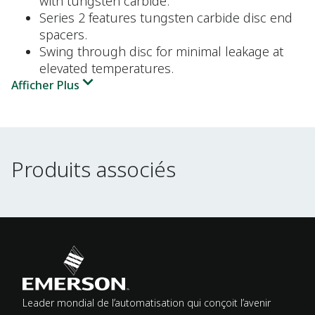
with tungsten carbide.
Series 2 features tungsten carbide disc end
spacers.
Swing through disc for minimal leakage at
elevated temperatures.
Afficher Plus
Produits associés
Produits associés
Leader mondial de l’automatisation qui conçoit l’avenir