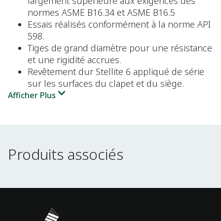
largement supérieure aux exigences des
normes ASME B16.34 et ASME B16.5
Essais réalisés conformément à la norme API
598.
Tiges de grand diamètre pour une résistance
et une rigidité accrues.
Revêtement dur Stellite 6 appliqué de série
sur les surfaces du clapet et du siège.
Afficher Plus
Produits associés
Produits associés