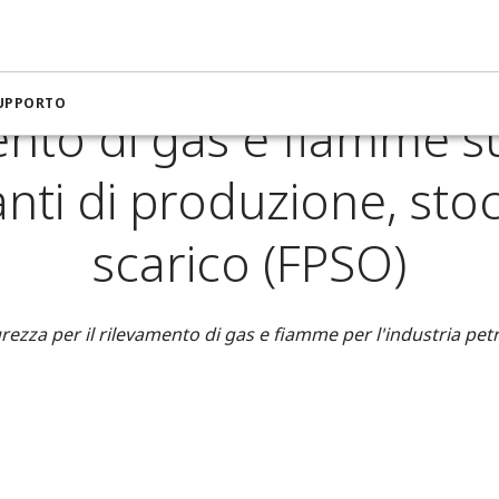
ra per petrolio e gas
Rilevamento di gas e fiamme sulle unità 
SUPPORTO
nto di gas e fiamme su
anti di produzione, sto
scarico (FPSO)
urezza per il rilevamento di gas e fiamme per l'industria petr