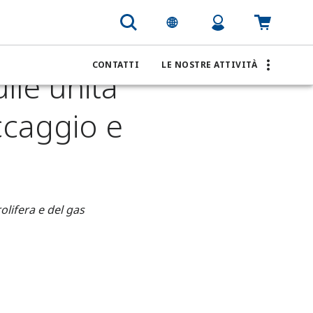
galleggianti di produzione, stoccaggio e scarico (FPSO)
CONTATTI
LE NOSTRE ATTIVITÀ
lle unità
ccaggio e
olifera e del gas