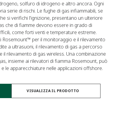
, idrogeno, solfuro di idrogeno e altro ancora. Ogni
ia serie di rischi. Le fughe di gas infiammabili, se
 si verifichi l'ignizione, presentano un ulteriore
di gas che di fiamme devono essere in grado di
fficili, come forti venti e temperature estreme.
i Rosemount™ per il monitoraggio e il rilevamento
rdite a ultrasuoni, il rilevamento di gas a percorso
 e il rilevamento di gas wireless. Una combinazione
 gas, insieme ai rilevatori di fiamma Rosemount, può
 e le apparecchiature nelle applicazioni offshore.
VISUALIZZA IL PRODOTTO