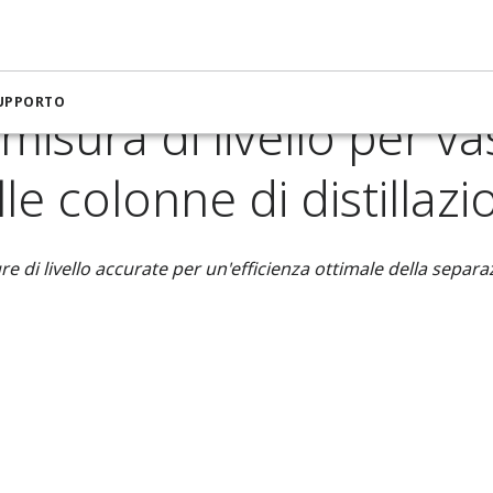
ra per petrolio e gas
Soluzioni di misura di livello per vassoi 
SUPPORTO
 misura di livello per v
le colonne di distillaz
re di livello accurate per un'efficienza ottimale della separa