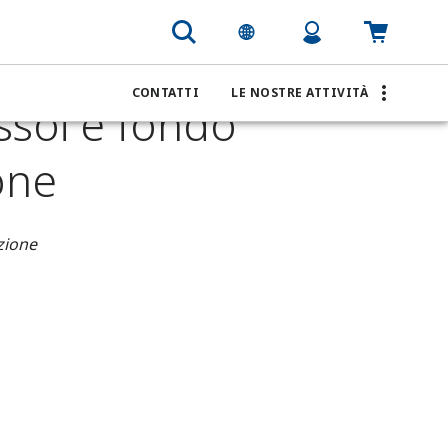
e fondo delle colonne di distillazione
CONTATTI
LE NOSTRE ATTIVITÀ
assoi e fondo
ione
zione