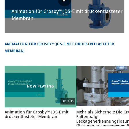
Animation für Crosby™ JDS-E mit druckentlasteter
Membran
ANIMATION FÜR CROSBY™ JDS-E MIT DRUCKENTLASTETER
MEMBRAN
NOW PLAYING
00:01:36
Animation für Crosby™ JDS-E mit
Mehr als Sicherheit: Die C
druckentlasteter Membran
Faltenbalg-
Leckagenerkennungslösun
für einen ausgewogenen B