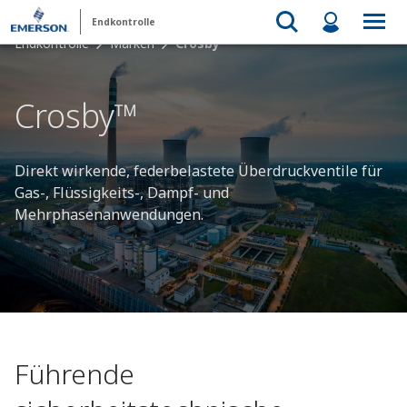
Endkontrolle
Endkontrolle
Marken
Crosby™
Crosby™
Direkt wirkende, federbelastete Überdruckventile für
Gas-, Flüssigkeits-, Dampf- und
Mehrphasenanwendungen.
Führende