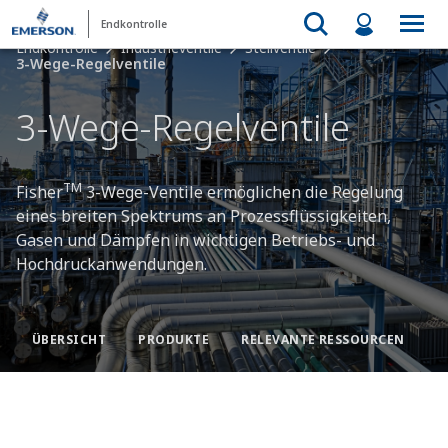
Endkontrolle
Endkontrolle
Industrieventile
Stellventile
3-Wege-Regelventile
3-Wege-Regelventile
TM
Fisher
3-Wege-Ventile ermöglichen die Regelung
eines breiten Spektrums an Prozessflüssigkeiten,
Gasen und Dämpfen in wichtigen Betriebs- und
Hochdruckanwendungen.
ÜBERSICHT
PRODUKTE
RELEVANTE RESSOURCEN