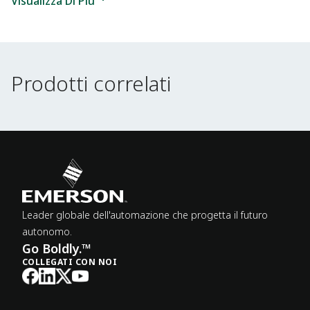
Visualizza Di Più
Prodotti correlati
Prodotti correlati
Leader globale dell'automazione che progetta il futuro
autonomo.
Go Boldly.™
COLLEGATI CON NOI