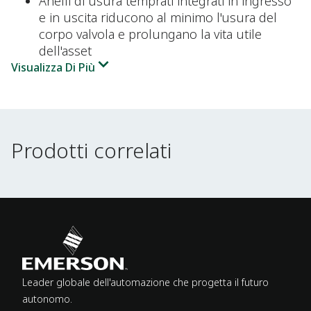
Anelli di usura temprati integrati in ingresso
e in uscita riducono al minimo l'usura del
corpo valvola e prolungano la vita utile
dell'asset
Visualizza Di Più
Prodotti correlati
Prodotti correlati
Leader globale dell'automazione che progetta il futuro
autonomo.