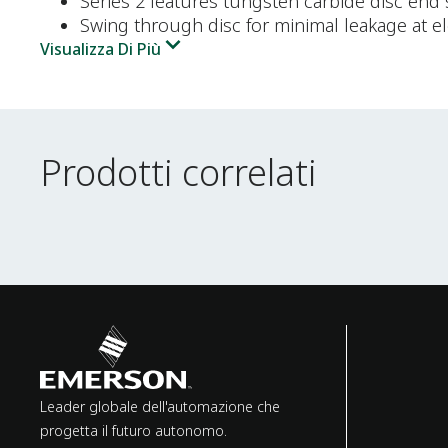
Series 2 features tungsten carbide disc end 
Swing through disc for minimal leakage at e
Visualizza Di Più
Prodotti correlati
Prodotti correlati
Leader globale dell'automazione che
progetta il futuro autonomo.