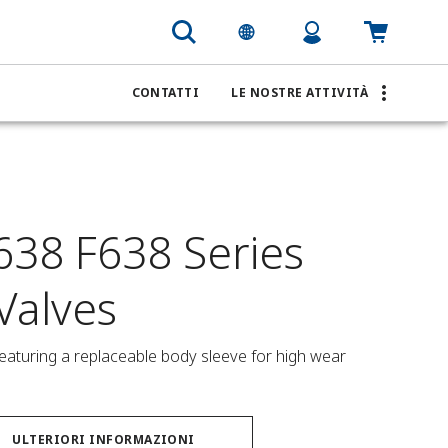
CONTATTI
LE NOSTRE ATTIVITÀ
638 F638 Series
 Valves
eaturing a replaceable body sleeve for high wear 
ULTERIORI INFORMAZIONI