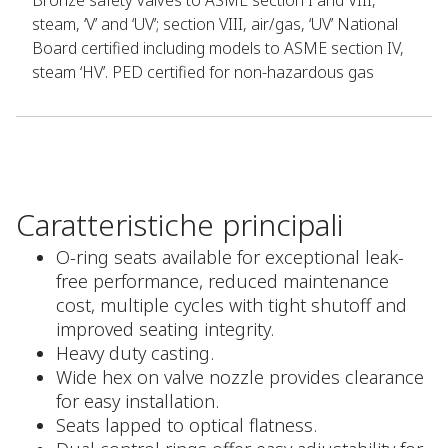
Bronze safety valves to ASME section I and VIII,
steam, ‘V’ and ‘UV’; section VIII, air/gas, ‘UV’ National
Board certified including models to ASME section IV,
steam ‘HV’. PED certified for non-hazardous gas
Caratteristiche principali
O-ring seats available for exceptional leak-
free performance, reduced maintenance
cost, multiple cycles with tight shutoff and
improved seating integrity.
Heavy duty casting.
Wide hex on valve nozzle provides clearance
for easy installation.
Seats lapped to optical flatness.