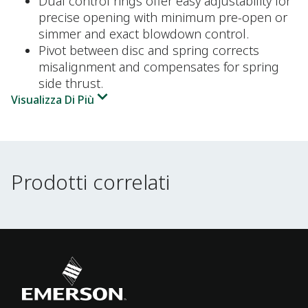
Dual control rings offer easy adjustability for
precise opening with minimum pre-open or
simmer and exact blowdown control.
Pivot between disc and spring corrects
misalignment and compensates for spring
side thrust.
Visualizza Di Più
Prodotti correlati
Prodotti correlati