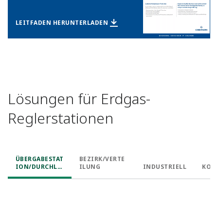
LEITFADEN HERUNTERLADEN
Lösungen für Erdgas-
Reglerstationen
ÜBERGABESTAT
BEZIRK/VERTE
ION/DURCHLE
ILUNG
INDUSTRIELL
KOM
ITUNG