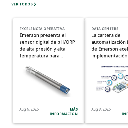
VER TODOS
EXCELENCIA OPERATIVA
DATA CENTERS
Emerson presenta el
La cartera de
sensor digital de pH/ORP
automatización 
de alta presión y alta
de Emerson acel
temperatura para
implementación
condiciones de proceso
centros de datos
exigentes
de IA
Aug 6, 2026
MÁS
Aug 3, 2026
INFORMACIÓN
IN