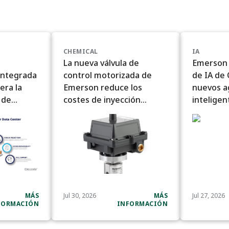
CHEMICAL
IA
La nueva válvula de
Emerson 
integrada
control motorizada de
de IA de
era la
Emerson reduce los
nuevos a
 de
costes de inyección
inteligen
 a escala
química en alta mar para
las refinerías
MÁS
Jul 30, 2026
MÁS
Jul 27, 2026
FORMACIÓN
INFORMACIÓN