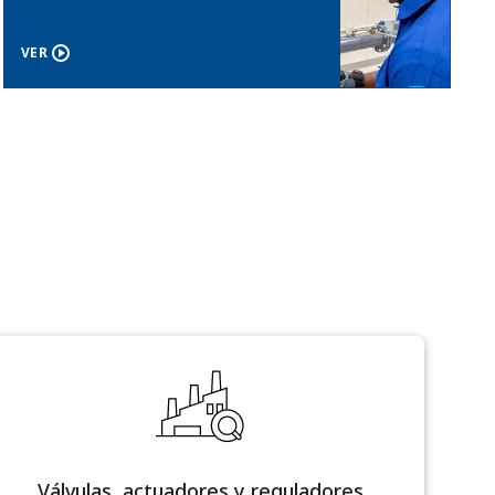
VER
Válvulas, actuadores y reguladores